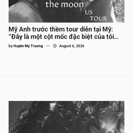
Mỹ Anh trước thềm tour diễn tại Mỹ:
“Đây là một cột mốc đặc biệt của tôi
trên hành trình đi quốc tế”
by
Huyền My Trương
August 6, 2026