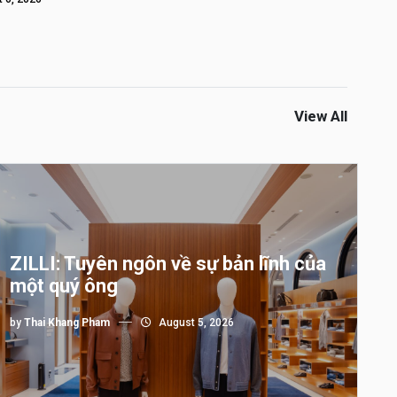
View All
ZILLI: Tuyên ngôn về sự bản lĩnh của
một quý ông
by
Thai Khang Pham
August 5, 2026