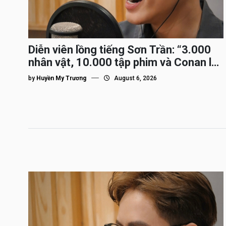
Diễn viên lồng tiếng Sơn Trần: “3.000
nhân vật, 10.000 tập phim và Conan là
nhân vật gắn bó lâu nhất”
by
Huyền My Trương
August 6, 2026