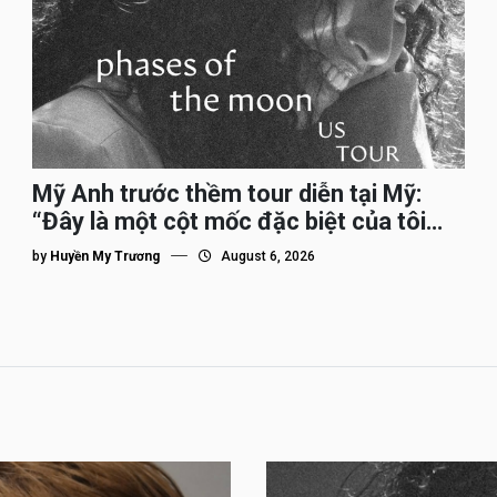
Mỹ Anh trước thềm tour diễn tại Mỹ:
“Đây là một cột mốc đặc biệt của tôi
trên hành trình đi quốc tế”
by
Huyền My Trương
August 6, 2026