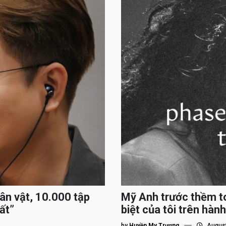
hân vật, 10.000 tập
Mỹ Anh trước thềm to
ất”
biệt của tôi trên hành
by
Huyền My Trương
August