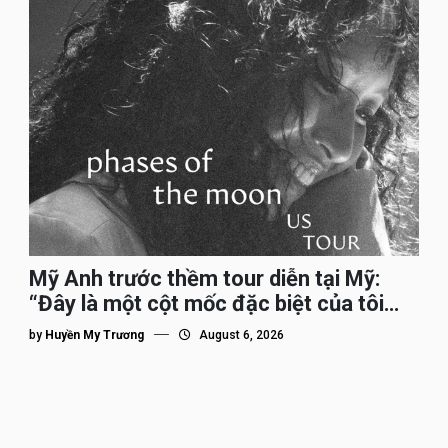
Mỹ Anh trước thềm tour diễn tại Mỹ:
“Đây là một cột mốc đặc biệt của tôi
trên hành trình đi quốc tế”
by
Huyền My Trương
August 6, 2026