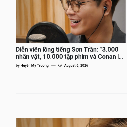
Diễn viên lồng tiếng Sơn Trần: “3.000
nhân vật, 10.000 tập phim và Conan là
nhân vật gắn bó lâu nhất”
by
Huyền My Trương
August 6, 2026