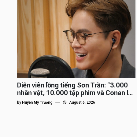
Diễn viên lồng tiếng Sơn Trần: “3.000
nhân vật, 10.000 tập phim và Conan là
nhân vật gắn bó lâu nhất”
by
Huyền My Trương
August 6, 2026