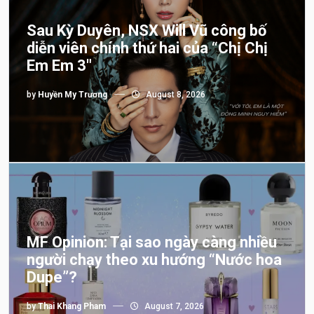
Sau Kỳ Duyên, NSX Will Vũ công bố
diễn viên chính thứ hai của “Chị Chị
Em Em 3″
by
Huyền My Trương
August 8, 2026
MF Opinion: Tại sao ngày càng nhiều
người chạy theo xu hướng “Nước hoa
Dupe”?
by
Thai Khang Pham
August 7, 2026