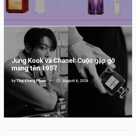
Jung Kook và Chanel: Cuộc gặp gỡ
mang tên 1957
by
Thai Khang Pham
August 6, 2026