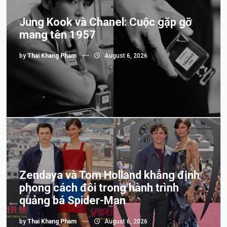
Jung Kook và Chanel: Cuộc gặp gỡ
mang tên 1957
by
Thai Khang Pham
August 6, 2026
Zendaya và Tom Holland khẳng định
phong cách đôi trong hành trình
quảng bá Spider-Man
by
Thai Khang Pham
August 6, 2026