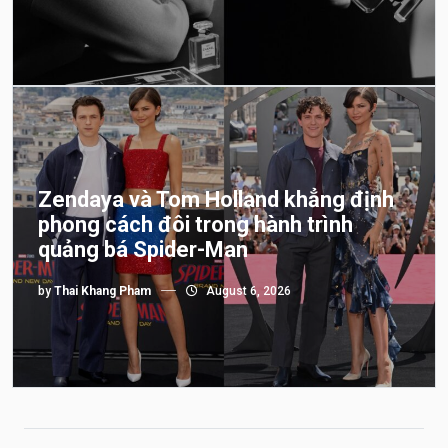
Zendaya và Tom Holland khẳng định
phong cách đôi trong hành trình
quảng bá Spider-Man
by
Thai Khang Pham
August 6, 2026