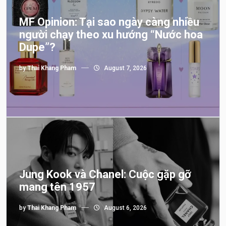
MF Opinion: Tại sao ngày càng nhiều
người chạy theo xu hướng “Nước hoa
Dupe”?
by
Thai Khang Pham
August 7, 2026
Jung Kook và Chanel: Cuộc gặp gỡ
mang tên 1957
by
Thai Khang Pham
August 6, 2026