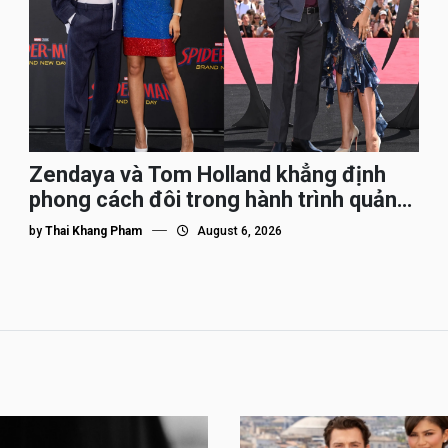
Zendaya và Tom Holland khẳng định
phong cách đôi trong hành trình quảng
bá Spider-Man
by
Thai Khang Pham
August 6, 2026