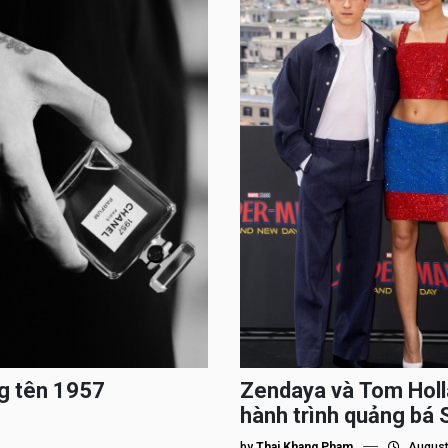
g tên 1957
Zendaya và Tom Holl
hành trình quảng bá
by
Thai Khang Pham
August