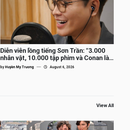
Diễn viên lồng tiếng Sơn Trần: “3.000
nhân vật, 10.000 tập phim và Conan là
nhân vật gắn bó lâu nhất”
by
Huyền My Trương
August 6, 2026
View All