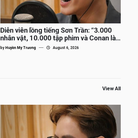
Diễn viên lồng tiếng Sơn Trần: “3.000
nhân vật, 10.000 tập phim và Conan là
nhân vật gắn bó lâu nhất”
by
Huyền My Trương
August 6, 2026
View All