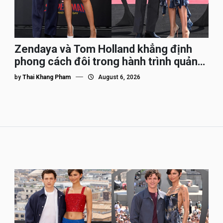
Zendaya và Tom Holland khẳng định
phong cách đôi trong hành trình quảng
bá Spider-Man
by
Thai Khang Pham
August 6, 2026