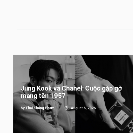
Jung Kook và Chanel: Cuộc gặp gỡ
mang tên 1957
by
Thai Khang Pham
August 6, 2026