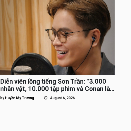
Diễn viên lồng tiếng Sơn Trần: “3.000
nhân vật, 10.000 tập phim và Conan là
nhân vật gắn bó lâu nhất”
by
Huyền My Trương
August 6, 2026