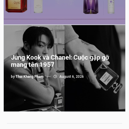
Jung Kook và Chanel: Cuộc gặp gỡ
mang tên 1957
by
Thai Khang Pham
August 6, 2026