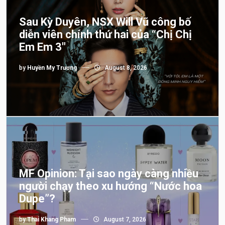
Sau Kỳ Duyên, NSX Will Vũ công bố
diễn viên chính thứ hai của “Chị Chị
Em Em 3″
by
Huyền My Trương
August 8, 2026
MF Opinion: Tại sao ngày càng nhiều
người chạy theo xu hướng “Nước hoa
Dupe”?
by
Thai Khang Pham
August 7, 2026