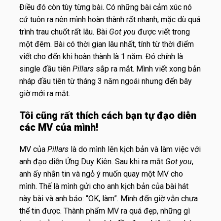
Điều đó còn tùy từng bài. Có những bài cảm xúc nó
cứ tuôn ra nên mình hoàn thành rất nhanh, mặc dù quá
trình trau chuốt rất lâu. Bài
Got you
được viết trong
một đêm. Bài có thời gian lâu nhất, tính từ thời điểm
viết cho đến khi hoàn thành là 1 năm. Đó chính là
single đầu tiên
Pillars
sắp ra mắt. Mình viết xong bản
nháp đầu tiên từ tháng 3 năm ngoái nhưng đến bây
giờ mới ra mắt.
Tôi cũng rất thích cách bạn tự đạo diễn
các MV của mình!
MV của
Pillars
là do mình lên kịch bản và làm việc với
anh đạo diễn Ứng Duy Kiên. Sau khi ra mắt
Got you
,
anh ấy nhắn tin và ngỏ ý muốn quay một MV cho
mình. Thế là mình gửi cho anh kịch bản của bài hát
này bài và anh bảo: “OK, làm”. Mình đến giờ vẫn chưa
thể tin được. Thành phẩm MV ra quá đẹp, những gì