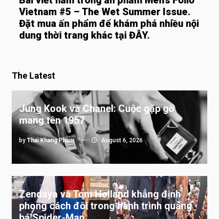
Vietnam #5 – The Wet Summer Issue.
Đặt mua ấn phẩm để khám phá nhiều nội
dung thời trang khác tại
ĐÂY
.
The Latest
Jung Kook và Chanel: Cuộc gặp gỡ
mang tên 1957
by
Thai Khang Pham
August 6, 2026
Zendaya và Tom Holland khẳng định
phong cách đôi trong hành trình quảng
bá Spider-Man