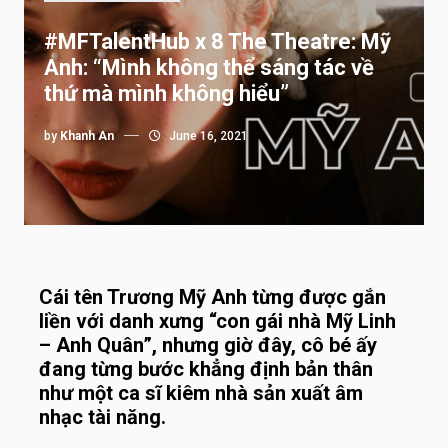
#MFTalentHub x 8 The Theatre: Mỹ
Anh: “Mình không thể sáng tác về
thứ mà mình không hiểu”
by
Khanh An
June 16, 2021
Cái tên Trương Mỹ Anh từng được gắn
liền với danh xưng “con gái nhà Mỹ Linh
– Anh Quân”, nhưng giờ đây, cô bé ấy
đang từng bước khẳng định bản thân
như một ca sĩ kiêm nhà sản xuất âm
nhạc tài năng.