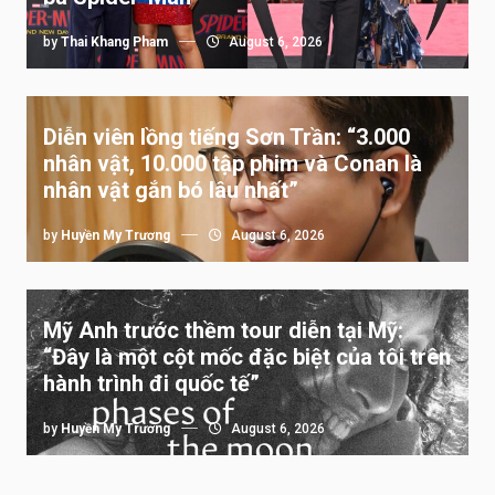
by
Thai Khang Pham
August 6, 2026
Diễn viên lồng tiếng Sơn Trần: “3.000
nhân vật, 10.000 tập phim và Conan là
nhân vật gắn bó lâu nhất”
by
Huyền My Trương
August 6, 2026
Mỹ Anh trước thềm tour diễn tại Mỹ:
“Đây là một cột mốc đặc biệt của tôi trên
hành trình đi quốc tế”
by
Huyền My Trương
August 6, 2026