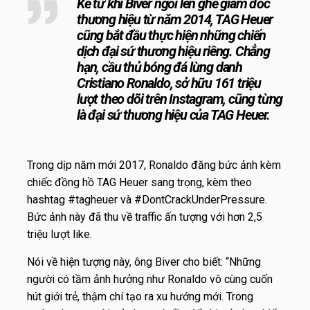
Kể từ khi Biver ngồi lên ghế giám đốc
thương hiệu từ năm 2014, TAG Heuer
cũng bắt đầu thực hiện những chiến
dịch đại sứ thương hiệu riêng. Chẳng
hạn, cầu thủ bóng đá lừng danh
Cristiano Ronaldo, sở hữu 161 triệu
lượt theo dõi trên Instagram, cũng từng
là đại sứ thương hiệu của TAG Heuer.
Trong dịp năm mới 2017, Ronaldo đăng bức ảnh kèm
chiếc đồng hồ TAG Heuer sang trọng, kèm theo
hashtag #tagheuer và #DontCrackUnderPressure.
Bức ảnh này đã thu về traffic ấn tượng với hơn 2,5
triệu lượt like.
Nói về hiện tượng này, ông Biver cho biết: “Những
người có tầm ảnh hưởng như Ronaldo vô cùng cuốn
hút giới trẻ, thậm chí tạo ra xu hướng mới. Trong