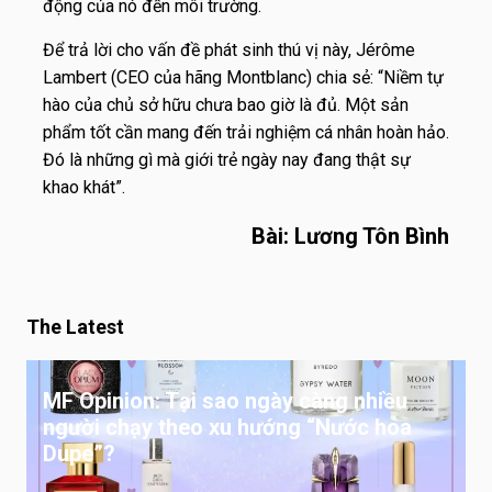
động của nó đến môi trường.
Để trả lời cho vấn đề phát sinh thú vị này, Jérôme
Lambert (CEO của hãng Montblanc) chia sẻ: “Niềm tự
hào của chủ sở hữu chưa bao giờ là đủ. Một sản
phẩm tốt cần mang đến trải nghiệm cá nhân hoàn hảo.
Đó là những gì mà giới trẻ ngày nay đang thật sự
khao khát”.
Bài: Lương Tôn Bình
The Latest
MF Opinion: Tại sao ngày càng nhiều
người chạy theo xu hướng “Nước hoa
Dupe”?