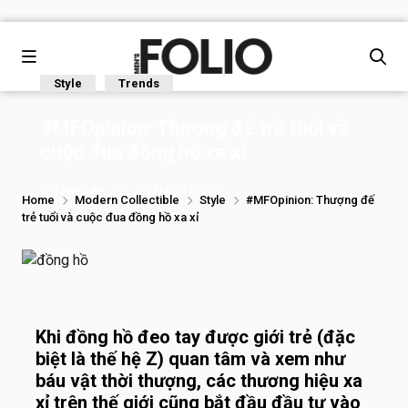
Style
Trends
#MFOpinion: Thượng đế trẻ tuổi và
cuộc đua đồng hồ xa xỉ
by
Khanh An
March 2, 2021
Home
Modern Collectible
Style
#MFOpinion: Thượng đế
trẻ tuổi và cuộc đua đồng hồ xa xỉ
Khi đồng hồ đeo tay được giới trẻ (đặc
biệt là thế hệ Z) quan tâm và xem như
báu vật thời thượng, các thương hiệu xa
xỉ trên thế giới cũng bắt đầu đầu tư vào