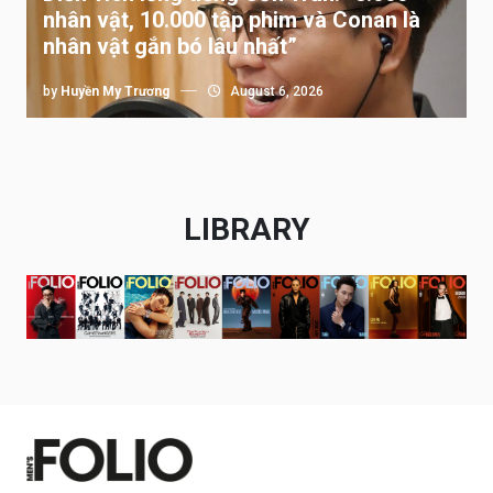
nhân vật, 10.000 tập phim và Conan là
nhân vật gắn bó lâu nhất”
by
Huyền My Trương
August 6, 2026
LIBRARY