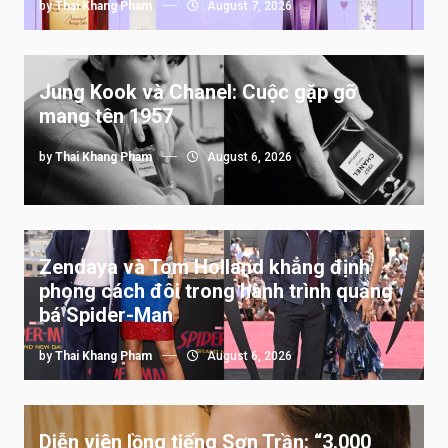
by
Thai Khang Pham
August 7, 2026
Jung Kook và Chanel: Cuộc gặp gỡ
mang tên 1957
by
Thai Khang Pham
August 6, 2026
Zendaya và Tom Holland khẳng định
phong cách đôi trong hành trình quảng
bá Spider-Man
by
Thai Khang Pham
August 6, 2026
Diễn viên lồng tiếng Sơn Trần: “3.000