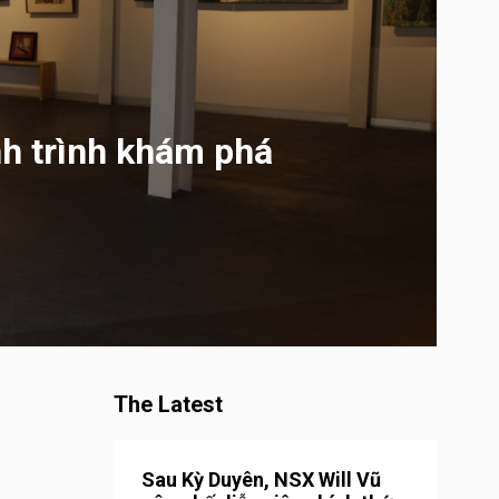
h trình khám phá
The Latest
Sau Kỳ Duyên, NSX Will Vũ