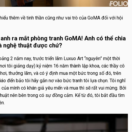
hiểu thêm về tinh thần cũng như vai trò của GoMA đối với hội
nh ra mắt phòng tranh GoMA! Anh có thể chia
à nghệ thuật được chứ?
oảng 2 năm nay, trước triển lãm Luxuo Art “nguyên” một thời
nơi tôi giảng dạy) kỷ niệm 16 năm thành lập khoa, các thầy cô
hơi, thưởng lãm, và có ý định mua một bức trong số đó, trên
giáo đến bảo tôi hãy gắn nơ vào bức tranh tôi lựa chọn. Tôi nghĩ
h của mình có khán giả yêu mến và mua thì sẽ rất vui mừng. Bởi
thuật nên bên trong có sự đồng cảm. Kể từ đó, tôi bắt đầu tìm
ên.