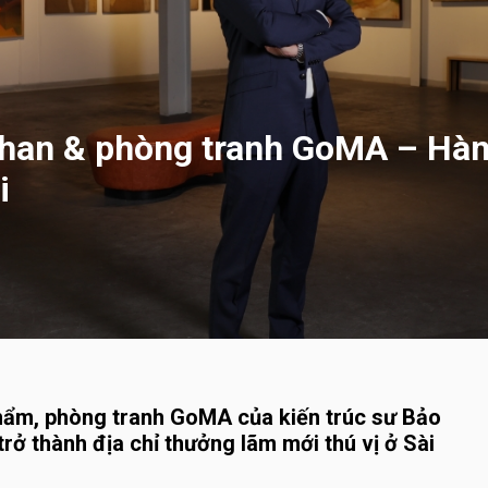
Phan & phòng tranh GoMA – Hàn
i
hẩm, phòng tranh GoMA của kiến trúc sư Bảo
rở thành địa chỉ thưởng lãm mới thú vị ở Sài