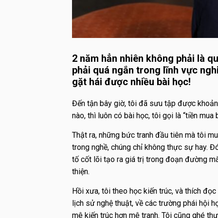
2 năm hẳn nhiên không phải là q
phải quá ngắn trong lĩnh vực ngh
gặt hái được nhiều bài học!
Đến tận bây giờ, tôi đã sưu tập được khoản
nào, thì luôn có bài học, tôi gọi là “tiền mua 
Thật ra, những bức tranh đầu tiên mà tôi m
trong nghề, chúng chỉ không thực sự hay. Đó 
tố cốt lõi tạo ra giá trị trong đoạn đường
thiện.
Hồi xưa, tôi theo học kiến trúc, và thích đ
lịch sử nghệ thuật, về các trường phái hội h
mê kiến trúc hơn mê tranh. Tôi cũng ghé th