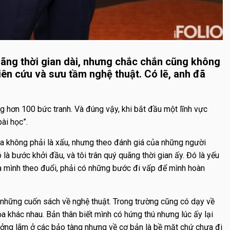
uãng thời gian dài, nhưng chắc chắn cũng không
iên cứu và sưu tầm nghệ thuật. Có lẽ, anh đã
g hơn 100 bức tranh. Và đúng vậy, khi bắt đầu một lĩnh vực
bài học”.
ua không phải là xấu, nhưng theo đánh giá của những người
là bước khởi đầu, và tôi trân quý quãng thời gian ấy. Đó là yếu
 mà mình theo đuổi, phải có những bước đi vấp để mình hoàn
ọc những cuốn sách về nghệ thuật. Trong trường cũng có dạy về
ọa khác nhau. Bản thân biết mình có hứng thú nhưng lúc ấy lại
ưởng lãm ở các bảo tàng nhưng về cơ bản là bề mặt chứ chưa đi