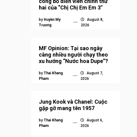
công bố diễn viên chính thứ
hai của “Chị Chị Em Em 3″
by
Huyền My
August 8,
Trương
2026
MF Opinion: Tại sao ngày
càng nhiều người chạy theo
xu hướng “Nước hoa Dupe”?
by
Thai Khang
August 7,
Pham
2026
Jung Kook và Chanel: Cuộc
gặp gỡ mang tên 1957
by
Thai Khang
August 6,
Pham
2026