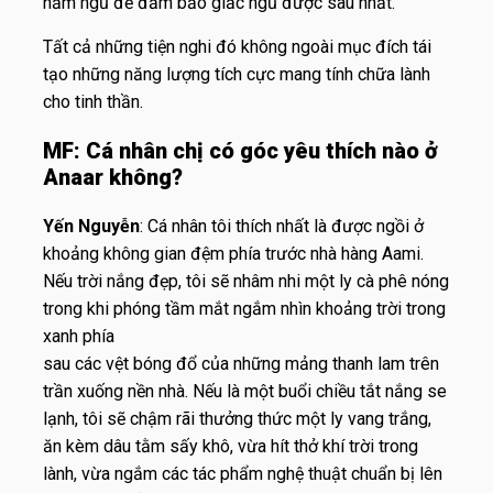
nằm ngủ để đảm bảo giấc ngủ được sâu nhất.
Tất cả những tiện nghi đó không ngoài mục đích tái
tạo những năng lượng tích cực mang tính chữa lành
cho tinh thần.
MF: Cá nhân chị có góc yêu thích nào ở
Anaar không?
Yến Nguyễn
: Cá nhân tôi thích nhất là được ngồi ở
khoảng không gian đệm phía trước nhà hàng Aami.
Nếu trời nắng đẹp, tôi sẽ nhâm nhi một ly cà phê nóng
trong khi phóng tầm mắt ngắm nhìn khoảng trời trong
xanh phía
sau các vệt bóng đổ của những mảng thanh lam trên
trần xuống nền nhà. Nếu là một buổi chiều tắt nắng se
lạnh, tôi sẽ chậm rãi thưởng thức một ly vang trắng,
ăn kèm dâu tằm sấy khô, vừa hít thở khí trời trong
lành, vừa ngắm các tác phẩm nghệ thuật chuẩn bị lên