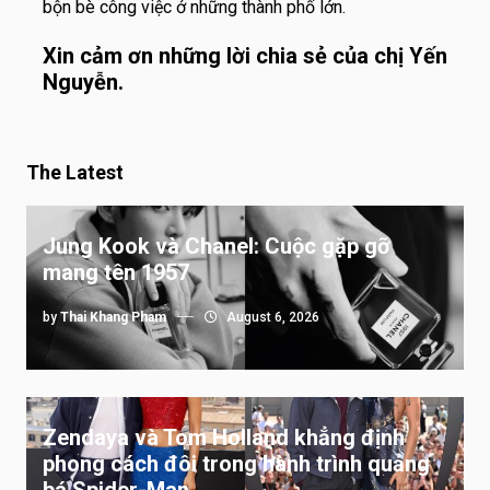
bộn bè công việc ở những thành phố lớn.
Xin cảm ơn những lời chia sẻ của chị Yến
Nguyễn.
The Latest
Jung Kook và Chanel: Cuộc gặp gỡ
mang tên 1957
by
Thai Khang Pham
August 6, 2026
Zendaya và Tom Holland khẳng định
phong cách đôi trong hành trình quảng
bá Spider-Man