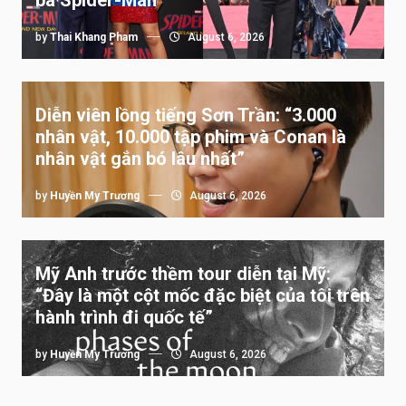
by
Thai Khang Pham
August 6, 2026
Diễn viên lồng tiếng Sơn Trần: “3.000
nhân vật, 10.000 tập phim và Conan là
nhân vật gắn bó lâu nhất”
by
Huyền My Trương
August 6, 2026
Mỹ Anh trước thềm tour diễn tại Mỹ:
“Đây là một cột mốc đặc biệt của tôi trên
hành trình đi quốc tế”
by
Huyền My Trương
August 6, 2026