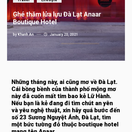
Ghé thăm lửa lựu Đà Lạt Anaar
Boutique Hotel
by
Khanh An
January 20, 2021
Những tháng này, ai cũng mơ về Đà Lạt.
Cái bồng bềnh của thành phố mộng mơ
này đã cuốn mất tim bao kẻ Lữ Hành.
Nếu bạn là kẻ đang đi tìm chút an yên
và yêu nghệ thuật, xin hãy quá bước đến
số 23 Sương Nguyệt Ánh, Đà Lạt, tìm
một bức tường đỏ thuộc boutique hotel
mang tên Anaar.