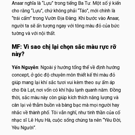
Anaar nghĩa là “Lựu” trong tiếng Ba Tư. Một số ý kiến
cho rằng “Lựu”, chứ không phải “Táo”, mới chính là
“trái cấm” trong Vườn Địa Đàng. Khi bước vào Anaar,
người ta sẽ ấn tượng ngay với tông màu đỏ của bức
tường và với nội thất.
MF: Vì sao chị lại chọn sắc màu rực rỡ
này?
Yến Nguyễn
: Ngoài ý hướng tổng thể về định hướng
concept, ở góc độ chuyên môn thiết kế thì màu đỏ
giúp mang lại khí sắc tươi vui kèm theo sự ấm áp
cho Đà Lạt, nơi vốn có khí hậu lạnh quanh năm. Đồng
thời, sắc màu này còn giúp kích thích năng lượng và
cân lại vẻ thẫm buồn và bàng bạc mà mọi người hay
nhắc về thành phố. Tôi vẫn nghĩ, như tinh thần của cố
nhạc sĩ Lê Hựu Hà, cuộc sống chúng ta nên “Yêu Đời,
Yêu Người”.