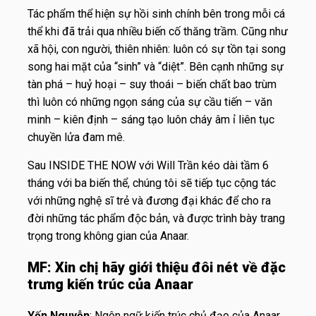
Tác phẩm thể hiện sự hồi sinh chính bên trong mỗi cá
thể khi đã trải qua nhiều biến cố thăng trầm. Cũng như
xã hội, con người, thiên nhiên: luôn có sự tồn tại song
song hai mặt của “sinh” và “diệt”. Bên cạnh những sự
tàn phá – huỷ hoại – suy thoái – biến chất bao trùm
thì luôn có những ngọn sáng của sự cầu tiến – văn
minh – kiên định – sáng tạo luôn cháy âm ỉ liên tục
chuyền lửa đam mê.
Sau INSIDE THE NOW với Will Trần kéo dài tầm 6
tháng với ba biến thể, chúng tôi sẽ tiếp tục cộng tác
với những nghệ sĩ trẻ và đương đại khác để cho ra
đời những tác phẩm độc bản, và được trình bày trang
trọng trong không gian của Anaar.
MF: Xin chị hãy giới thiệu đôi nét về đặc
trưng kiến trúc của Anaar
Yến Nguyễn
: Ngôn ngữ kiến trúc chủ đạo của Anaar